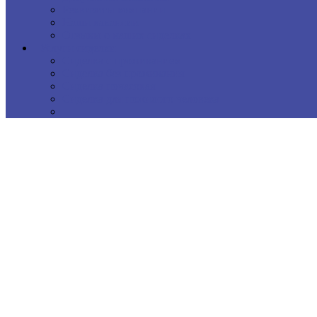
Реквизиты компании
Наши вакансии
Отзывы о наших сиделках
Услуги сиделки
Сиделка с проживанием
Сиделка без проживания
Сиделка почасовая
Сиделка для пожилого человека