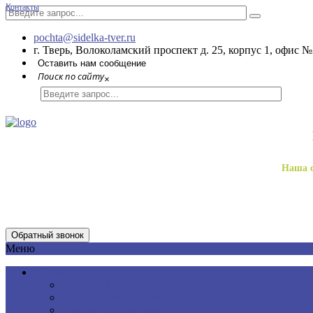
Контакты
pochta@sidelka-tver.ru
г. Тверь, Волоколамский проспект д. 25, корпус 1, офис №
Оставить нам сообщение
Поиск по сайту
×
Наша с
Обратный звонок
Меню
О нас
Новости компании
Наши преимущества
Документы компании