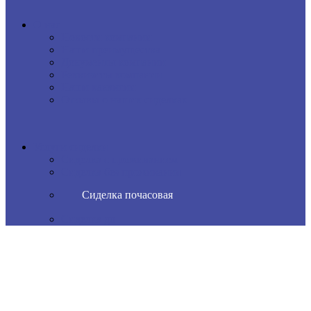
О нас
Новости компании
Наши преимущества
Документы компании
Реквизиты компании
Наши вакансии
Отзывы о наших сиделках
Услуги сиделки
Сиделка с проживанием
Сиделка без проживания
Сиделка почасовая
Сиделка дл