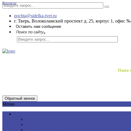
Контакты
pochta@sidelka-tver.ru
г. Тверь, Волоколамский проспект д. 25, корпус 1, офис №
Оставить нам сообщение
Поиск по сайту
×
Наша с
Обратный звонок
Меню
О нас
Новости компании
Наши преимущества
Документы компании