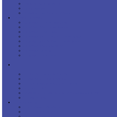
Реквизиты компании
Наши вакансии
Отзывы о наших сиделках
Услуги сиделки
Сиделка с проживанием
Сиделка без проживания
Сиделка почасовая
Сиделка для пожилого человека
Сиделка для больного человека
Сиделка для инвалида
Сиделка на дом
Сиделка посуточно
Прайс-листы на все услуги
Правила и ограничения
Порядок заключения договора
Вопрос-ответ
Различия поставщиков патронажных услуг
Справочники
Школа ухода
Программа обучения
Расписание занятий
Запись на занятие