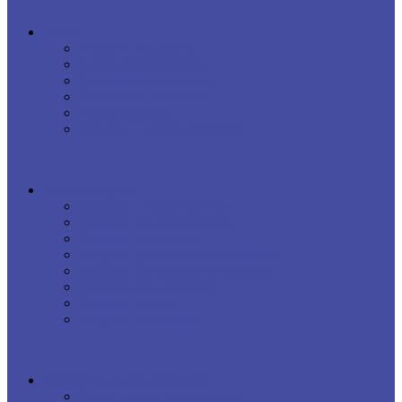
О нас
Новости компании
Наши преимущества
Документы компании
Реквизиты компании
Наши вакансии
Отзывы о наших сиделках
Услуги сиделки
Сиделка с проживанием
Сиделка без проживания
Сиделка почасовая
Сиделка для пожилого человека
Сиделка для больного человека
Сиделка для инвалида
Сиделка на дом
Сиделка посуточно
Информация для клиентов
Прайс-листы на все услуги