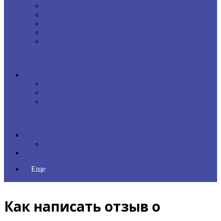
Правила и ограничения
Порядок заключения договора
Вопрос-ответ
Различия поставщиков патронажных услуг
Справочники
Школа ухода
Программа обучения
Расписание занятий
Запись на занятие
Дополнительные услуги
Социально-бытовые услуги
Контакты
Еще
Как написать отзыв о