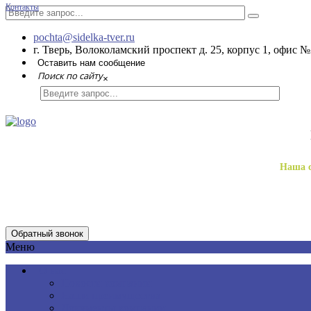
Контакты
pochta@sidelka-tver.ru
г. Тверь, Волоколамский проспект д. 25, корпус 1, офис №
Оставить нам сообщение
Поиск по сайту
×
Наша с
Обратный звонок
Меню
О нас
Новости компании
Наши преимущества
Документы компании