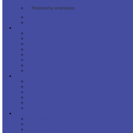
Реквизиты компании
Наши вакансии
Отзывы о наших сиделках
Услуги сиделки
Сиделка с проживанием
Сиделка без проживания
Сиделка почасовая
Сиделка для пожилого человека
Сиделка для больного человека
Сиделка для инвалида
Сиделка на дом
Сиделка посуточно
Информация для клиентов
Прайс-листы на все услуги
Правила и ограничения
Порядок заключения договора
Вопрос-ответ
Различия поставщиков патронажных услуг
Справочники
Школа ухода
Программа обучения
Расписание занятий
Запись на занятие