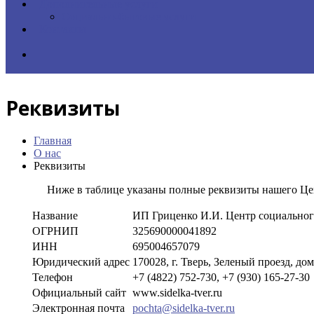
Дополнительные услуги
Социально-бытовые услуги
Контакты
Реквизиты
Главная
О нас
Реквизиты
Ниже в таблице указаны полные реквизиты нашего Це
Название
ИП Гриценко И.И. Центр социальног
ОГРНИП
325690000041892
ИНН
695004657079
Юридический адрес
170028, г. Тверь, Зеленый проезд, дом
Телефон
+7 (4822) 752-730, +7 (930) 165-27-30
Официальный сайт
www.sidelka-tver.ru
Электронная почта
pochta@sidelka-tver.ru