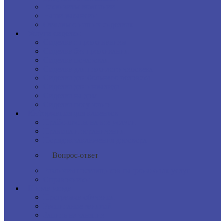
Реквизиты компании
Наши вакансии
Отзывы о наших сиделках
Услуги сиделки
Сиделка с проживанием
Сиделка без проживания
Сиделка почасовая
Сиделка для пожилого человека
Сиделка для больного человека
Сиделка для инвалида
Сиделка на дом
Сиделка посуточно
Информация для клиентов
Прайс-листы на все услуги
Правила и ограничения
Порядок заключения договора
Вопрос-ответ
Различия поставщиков патронажных услуг
Справочники
Школа ухода
Программа обучения
Расписание занятий
Запись на занятие