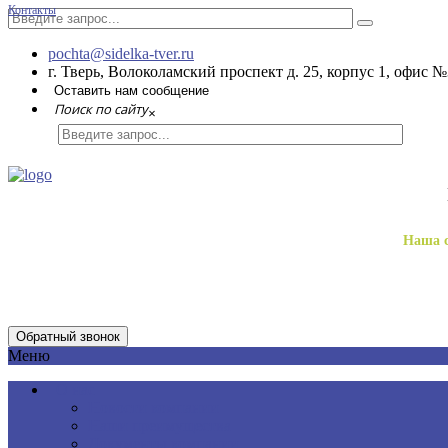
Контакты
pochta@sidelka-tver.ru
г. Тверь, Волоколамский проспект д. 25, корпус 1, офис №
Оставить нам сообщение
Поиск по сайту
×
Наша с
Обратный звонок
Меню
О нас
Новости компании
Наши преимущества
Документы компании