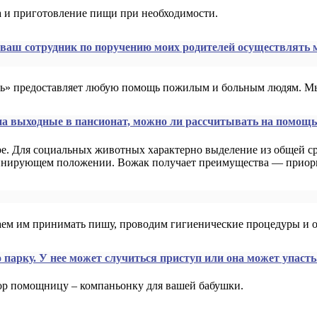
ка и приготовление пищи при необходимости.
и ваш сотрудник по поручению моих родителей осуществлять
ь» предоставляет любую помощь пожилым и больным людям. Мы
на выходные в пансионат, можно ли рассчитывать на помощь
. Для социальных животных характерно выделение из общей сре
инирующем положении. Вожак получает преимущества — приори
аем им принимать пишу, проводим гигиенические процедуры и 
парку. У нее может случиться приступ или она может упасть
бор помощницу – компаньонку для вашей бабушки.