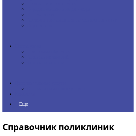
Правила и ограничения
Порядок заключения договора
Вопрос-ответ
Различия поставщиков патронажных услуг
Справочники
Школа ухода
Программа обучения
Расписание занятий
Запись на занятие
Дополнительные услуги
Социально-бытовые услуги
Контакты
Еще
Справочник поликлиник