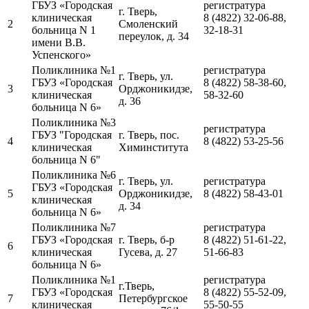
ГБУЗ «Городская
регистратура
г. Тверь,
клиническая
8 (4822) 32-06-88,
2
Смоленский
больница N 1
32-18-31
переулок, д. 34
имени В.В.
Успенского»
Поликлиника №1
регистратура
г. Тверь, ул.
ГБУЗ «Городская
8 (4822) 58-38-60,
3
Орджоникидзе,
клиническая
58-32-60
д. 36
больница N 6»
Поликлиника №3
регистратура
ГБУЗ "Городская
г. Тверь, пос.
4
8 (4822) 53-25-56
клиническая
Химинститута
больница N 6"
Поликлиника №6
г. Тверь, ул.
регистратура
ГБУЗ «Городская
5
Орджоникидзе,
8 (4822) 58-43-01
клиническая
д. 34
больница N 6»
Поликлиника №7
регистратура
ГБУЗ «Городская
г. Тверь, б-р
8 (4822) 51-61-22,
6
клиническая
Гусева, д. 27
51-66-83
больница N 6»
Поликлиника №1
регистратура
г.Тверь,
ГБУЗ «Городская
8 (4822) 55-52-09,
7
Петербургское
клиническая
55-50-55