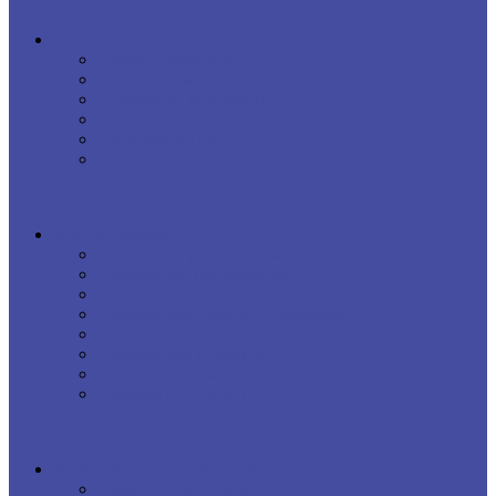
О нас
Новости компании
Наши преимущества
Документы компании
Реквизиты компании
Наши вакансии
Отзывы о наших сиделках
Услуги сиделки
Сиделка с проживанием
Сиделка без проживания
Сиделка почасовая
Сиделка для пожилого человека
Сиделка для больного человека
Сиделка для инвалида
Сиделка на дом
Сиделка посуточно
Информация для клиентов
Прайс-листы на все услуги