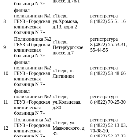
шоссе, д.76/1
больница N 7»
филиал
поликлиники №1
г.Тверь,
регистратура
8
ГБУЗ «Городская
ул.Хромова,
8 (4822) 55-51-16
клиническая
д.13, корп.2
больница N 7»
Поликлиника №2
регистратура
г.Тверь,
ГБУЗ «Городская
8 (4822) 55-53-31,
9
Петербургское
клиническая
55-44-55
шоссе, д.7
больница N 7»
филиал
поликлиники №2
регистратура
г.Тверь, п.
10
ГБУЗ «Городская
8 (4822) 53-48-66
Литвинки
клиническая
больница N 7»
филиал
поликлиники №2
г.Тверь,
регистратура
11
ГБУЗ «Городская
ул.Кольцевая,
8 (4822) 70-25-30
клиническая
д.80
больница N 7»
Поликлиника №3
регистратура
г.Тверь, ул.
ГБУЗ «Городская
8 (4822) 52-13-03,
12
Маяковского, д.
клиническая
70-98-20,
35
больница N 7»
8 (4822) 52-37-33