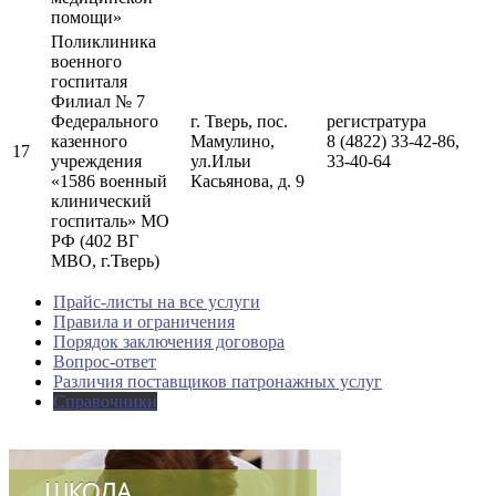
помощи»
Поликлиника
военного
госпиталя
Филиал № 7
Федерального
г. Тверь, пос.
регистратура
казенного
Мамулино,
8 (4822) 33-42-86,
17
учреждения
ул.Ильи
33-40-64
«1586 военный
Касьянова, д. 9
клинический
госпиталь» МО
РФ (402 ВГ
МВО, г.Тверь)
Прайс-листы на все услуги
Правила и ограничения
Порядок заключения договора
Вопрос-ответ
Различия поставщиков патронажных услуг
Справочники