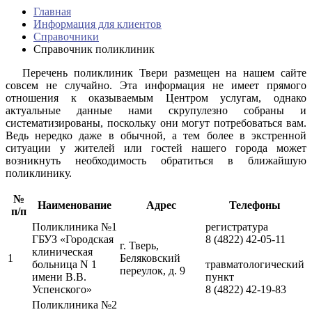
Главная
Информация для клиентов
Справочники
Справочник поликлиник
Перечень поликлиник Твери размещен на нашем сайте
совсем не случайно. Эта информация не имеет прямого
отношения к оказываемым Центром услугам, однако
актуальные данные нами скрупулезно собраны и
систематизированы, поскольку они могут потребоваться вам.
Ведь нередко даже в обычной, а тем более в экстренной
ситуации у жителей или гостей нашего города может
возникнуть необходимость обратиться в ближайшую
поликлинику.
№
Наименование
Адрес
Телефоны
п/п
Поликлиника №1
регистратура
ГБУЗ «Городская
8 (4822) 42-05-11
г. Тверь,
клиническая
1
Беляковский
больница N 1
травматологический
переулок, д. 9
имени В.В.
пункт
Успенского»
8 (4822) 42-19-83
Поликлиника №2