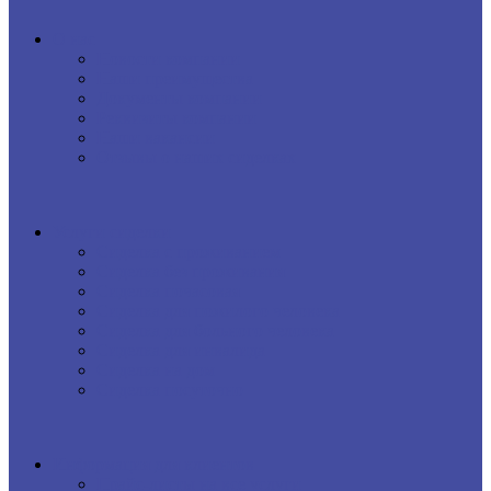
О нас
Новости компании
Наши преимущества
Документы компании
Реквизиты компании
Наши вакансии
Отзывы о наших сиделках
Услуги сиделки
Сиделка с проживанием
Сиделка без проживания
Сиделка почасовая
Сиделка для пожилого человека
Сиделка для больного человека
Сиделка для инвалида
Сиделка на дом
Сиделка посуточно
Информация для клиентов
Прайс-листы на все услуги