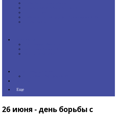
Правила и ограничения
Порядок заключения договора
Вопрос-ответ
Различия поставщиков патронажных услуг
Справочники
Школа ухода
Программа обучения
Расписание занятий
Запись на занятие
Дополнительные услуги
Социально-бытовые услуги
Контакты
Еще
26 июня - день борьбы с