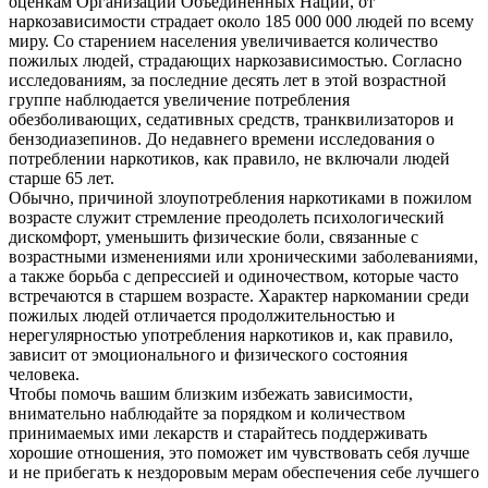
оценкам Организации Объединённых Наций, от
наркозависимости страдает около 185 000 000 людей по всему
миру. Со старением населения увеличивается количество
пожилых людей, страдающих наркозависимостью. Согласно
исследованиям, за последние десять лет в этой возрастной
группе наблюдается увеличение потребления
обезболивающих, седативных средств, транквилизаторов и
бензодиазепинов. До недавнего времени исследования о
потреблении наркотиков, как правило, не включали людей
старше 65 лет.
Обычно, причиной злоупотребления наркотиками в пожилом
возрасте служит стремление преодолеть психологический
дискомфорт, уменьшить физические боли, связанные с
возрастными изменениями или хроническими заболеваниями,
а также борьба с депрессией и одиночеством, которые часто
встречаются в старшем возрасте. Характер наркомании среди
пожилых людей отличается продолжительностью и
нерегулярностью употребления наркотиков и, как правило,
зависит от эмоционального и физического состояния
человека.
Чтобы помочь вашим близким избежать зависимости,
внимательно наблюдайте за порядком и количеством
принимаемых ими лекарств и старайтесь поддерживать
хорошие отношения, это поможет им чувствовать себя лучше
и не прибегать к нездоровым мерам обеспечения себе лучшего