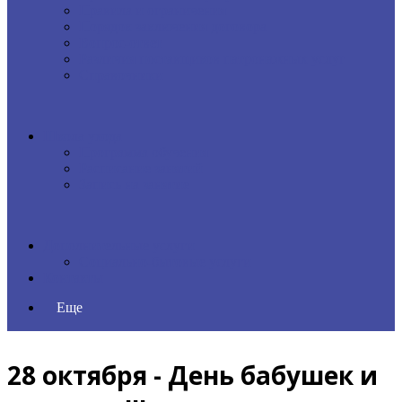
Правила и ограничения
Порядок заключения договора
Вопрос-ответ
Различия поставщиков патронажных услуг
Справочники
Школа ухода
Программа обучения
Расписание занятий
Запись на занятие
Дополнительные услуги
Социально-бытовые услуги
Контакты
Еще
28 октября - День бабушек и