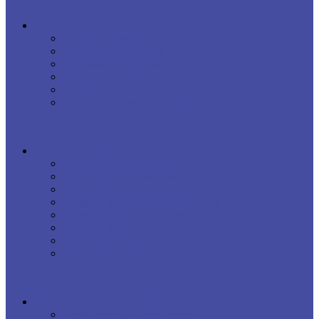
О нас
Новости компании
Наши преимущества
Документы компании
Реквизиты компании
Наши вакансии
Отзывы о наших сиделках
Услуги сиделки
Сиделка с проживанием
Сиделка без проживания
Сиделка почасовая
Сиделка для пожилого человека
Сиделка для больного человека
Сиделка для инвалида
Сиделка на дом
Сиделка посуточно
Информация для клиентов
Прайс-листы на все услуги