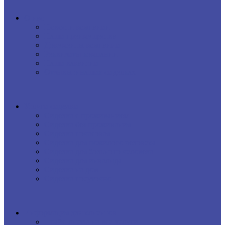
О нас
Новости компании
Наши преимущества
Документы компании
Реквизиты компании
Наши вакансии
Отзывы о наших сиделках
Услуги сиделки
Сиделка с проживанием
Сиделка без проживания
Сиделка почасовая
Сиделка для пожилого человека
Сиделка для больного человека
Сиделка для инвалида
Сиделка на дом
Сиделка посуточно
Информация для клиентов
Прайс-листы на все услуги