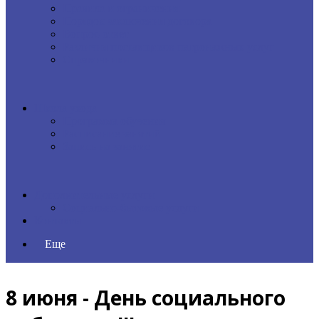
Правила и ограничения
Порядок заключения договора
Вопрос-ответ
Различия поставщиков патронажных услуг
Справочники
Школа ухода
Программа обучения
Расписание занятий
Запись на занятие
Дополнительные услуги
Социально-бытовые услуги
Контакты
Еще
8 июня - День социального