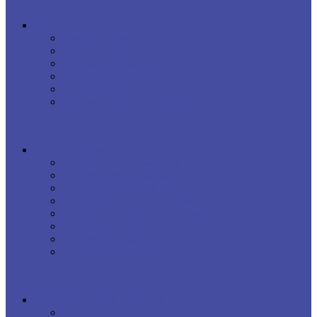
О нас
Новости компании
Наши преимущества
Документы компании
Реквизиты компании
Наши вакансии
Отзывы о наших сиделках
Услуги сиделки
Сиделка с проживанием
Сиделка без проживания
Сиделка почасовая
Сиделка для пожилого человека
Сиделка для больного человека
Сиделка для инвалида
Сиделка на дом
Сиделка посуточно
Информация для клиентов
Прайс-листы на все услуги