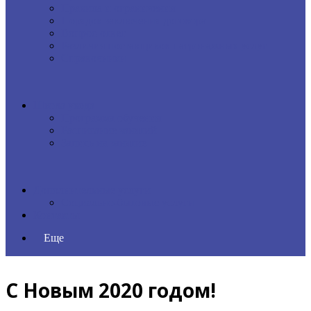
Правила и ограничения
Порядок заключения договора
Вопрос-ответ
Различия поставщиков патронажных услуг
Справочники
Школа ухода
Программа обучения
Расписание занятий
Запись на занятие
Дополнительные услуги
Социально-бытовые услуги
Контакты
Еще
С Новым 2020 годом!